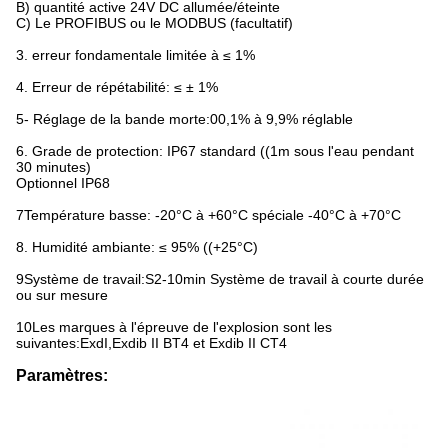
B) quantité active 24V DC allumée/éteinte
C) Le PROFIBUS ou le MODBUS (facultatif)
3. erreur fondamentale limitée à ≤ 1%
4. Erreur de répétabilité: ≤ ± 1%
5- Réglage de la bande morte:00,1% à 9,9% réglable
6. Grade de protection: IP67 standard ((1m sous l'eau pendant
30 minutes)
Optionnel IP68
7Température basse: -20°C à +60°C spéciale -40°C à +70°C
8. Humidité ambiante: ≤ 95% ((+25°C)
9Système de travail:S2-10min Système de travail à courte durée
ou sur mesure
10Les marques à l'épreuve de l'explosion sont les
suivantes:ExdI,Exdib II BT4 et Exdib II CT4
Paramètres: