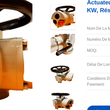
Actuateu
KW, Rés
Nom De La M
Numéro De M
MOQ:
Délai De Livr
Conditions D
Paiement: