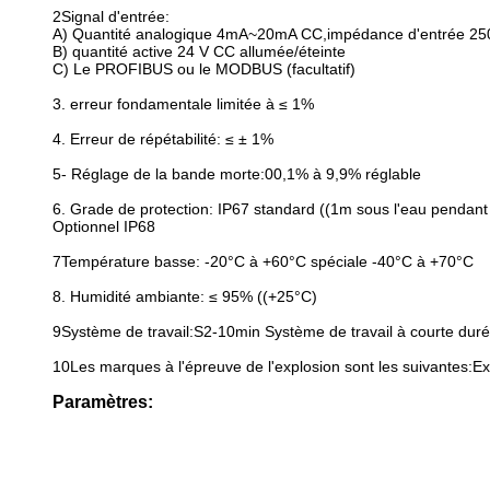
2Signal d'entrée:
A) Quantité analogique 4mA~20mA CC,impédance d'entrée 2
B) quantité active 24 V CC allumée/éteinte
C) Le PROFIBUS ou le MODBUS (facultatif)
3. erreur fondamentale limitée à ≤ 1%
4. Erreur de répétabilité: ≤ ± 1%
5- Réglage de la bande morte:00,1% à 9,9% réglable
6. Grade de protection: IP67 standard ((1m sous l'eau pendant
Optionnel IP68
7Température basse: -20°C à +60°C spéciale -40°C à +70°C
8. Humidité ambiante: ≤ 95% ((+25°C)
9Système de travail:S2-10min Système de travail à courte dur
10Les marques à l'épreuve de l'explosion sont les suivantes:Ex
Paramètres: