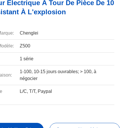
r Électrique À Tour De Pièce De 10
istant À L'explosion
arque:
Chenglei
odèle:
Z500
1 série
1-100, 10-15 jours ouvrables; > 100, à
aison:
négocier
e
L/C, T/T, Paypal