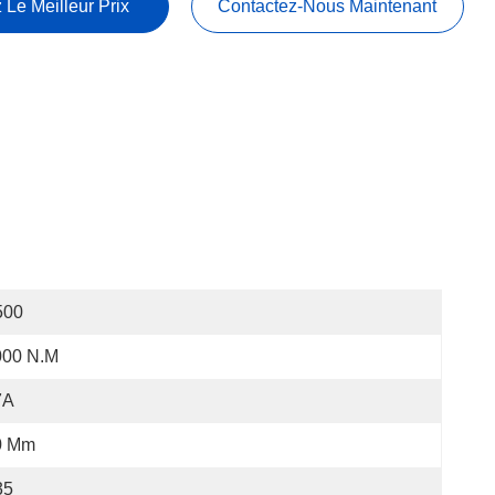
 Le Meilleur Prix
Contactez-Nous Maintenant
500
000 N.m
7A
0 Mm
35