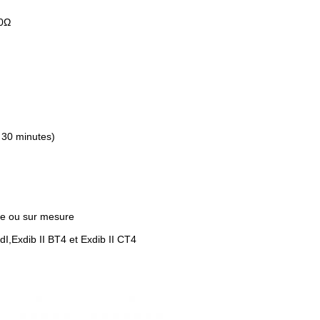
50Ω
 30 minutes)
ée ou sur mesure
dI,Exdib II BT4 et Exdib II CT4