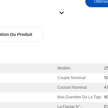
Obtenez
ption Du Produit
Modèle:
Z
Couple Nominal:
5
Courant Nominal:
4
Max.Diamètre De La Tige:
8
La Flange N°.:
F