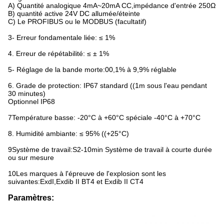
A) Quantité analogique 4mA~20mA CC,impédance d'entrée 250Ω
B) quantité active 24V DC allumée/éteinte
C) Le PROFIBUS ou le MODBUS (facultatif)
3- Erreur fondamentale liée: ≤ 1%
4. Erreur de répétabilité: ≤ ± 1%
5- Réglage de la bande morte:00,1% à 9,9% réglable
6. Grade de protection: IP67 standard ((1m sous l'eau pendant
30 minutes)
Optionnel IP68
7Température basse: -20°C à +60°C spéciale -40°C à +70°C
8. Humidité ambiante: ≤ 95% ((+25°C)
9Système de travail:S2-10min Système de travail à courte durée
ou sur mesure
10Les marques à l'épreuve de l'explosion sont les
suivantes:ExdI,Exdib II BT4 et Exdib II CT4
Paramètres: