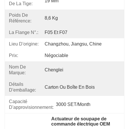
19 Mm
De La Tige:
Poids De
8,6 Kg
Référence:
La Flange N°.:
F05 Et F07
Lieu D'origine:
Changzhou, Jiangsu, Chine
Prix:
Négociable
Nom De
Chenglei
Marque:
Détails
Carton Ou Boîte En Bois
D'emballage:
Capacité
3000 SET/Month
D'approvisionnement:
Actuateur de soupape de 
commande électrique OEM