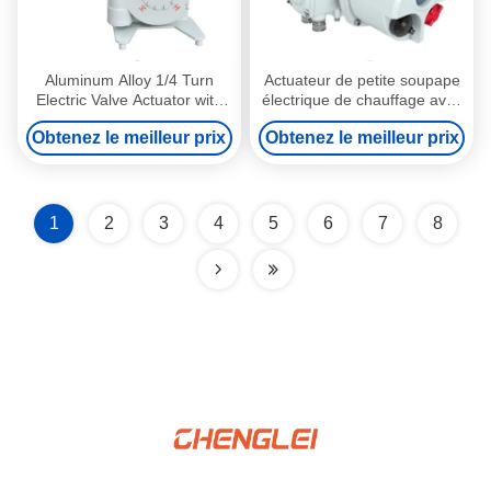
Aluminum Alloy 1/4 Turn
Actuateur de petite soupape
Electric Valve Actuator with
électrique de chauffage avec
Manual Override for
raccordement à la bride et
Obtenez le meilleur prix
Obtenez le meilleur prix
Dampers and Valves
alimentation électrique pour
soupape de serrure
1
2
3
4
5
6
7
8