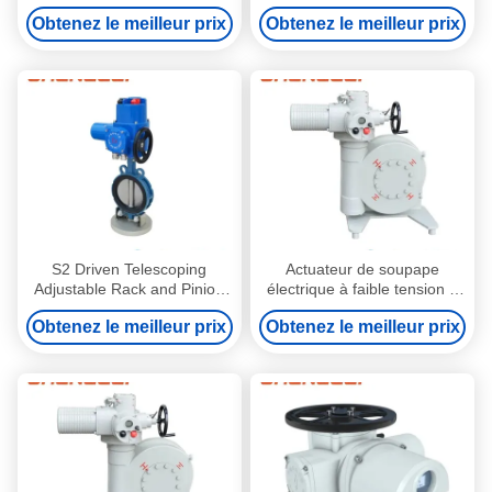
avec température ordinaire
Actuator with 30000/Year
Obtenez le meilleur prix
Obtenez le meilleur prix
et alimentation électrique
Production Capacity
pour vanne/registre/CVCA
S2 Driven Telescoping
Actuateur de soupape
Adjustable Rack and Pinion
électrique à faible tension à
Electric Valve Actuator for
180 degrés à épreuve
Obtenez le meilleur prix
Obtenez le meilleur prix
Heavy Duty Motorized Valve
d'explosion à poussée avec
Applications
connexion de bride pour
climatisation de l'amortisseur
de soupape