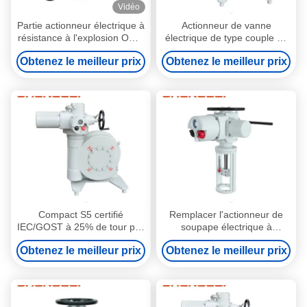
Vidéo
Partie actionneur électrique à
Actionneur de vanne
résistance à l'explosion ODM
électrique de type couple de
actionneur de soupape
bride de poussée ISO5210
Obtenez le meilleur prix
Obtenez le meilleur prix
rotative
de la série DQ JB2920 pour
vanne/registre/CVAC
Compact S5 certifié
Remplacer l'actionneur de
IEC/GOST à 25% de tour par
soupape électrique à
quart
plusieurs tours
Obtenez le meilleur prix
Obtenez le meilleur prix
Thomson/Tolomatic/SMC
DIN/PN10/16/25 à
température ordinaire pour la
soupape d'isolation