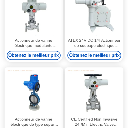
Actionneur de vanne
ATEX 24V DC 1/4 Actionneur
électrique modulante
de soupape électrique
intelligente à télécommande
Modbus allume-arrête avec
Obtenez le meilleur prix
Obtenez le meilleur prix
pour applications
boîte de réduction de vers
vannes/registres/CVAC
Actionneur de vanne
CE Certified Non Invasive
électrique de type séparé
24r/Min Electric Valve