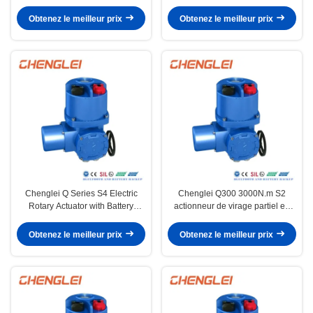
protection thermique
Connection CE Certified and
Battery Backup
Obtenez le meilleur prix
Obtenez le meilleur prix
Chenglei Q Series S4 Electric
Chenglei Q300 3000N.m S2
Rotary Actuator with Battery
actionneur de virage partiel en
Backup and Bluetooth
alliage d'aluminium certifié CE
Connection for
Obtenez le meilleur prix
Obtenez le meilleur prix
Valve/Damper/HVAC Applications