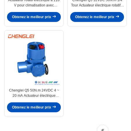
V pour climatisation avec
Tour Actuateur électrique rotatif à
raccordement à la bride
modulation intelligente pour
soupape/amortisseur/HVAC
Obtenez le meilleur prix
Obtenez le meilleur prix
Chenglei Q5 50N.m 24VDC 4 ~
20 mA Actuateur électrique
intelligent de soupape avec
connexion de tour et de bride
Obtenez le meilleur prix
partielle