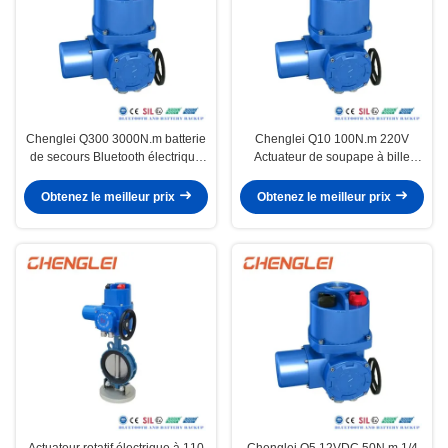
Chenglei Q300 3000N.m batterie
Chenglei Q10 100N.m 220V
de secours Bluetooth électrique
Actuateur de soupape à bille
actionneur rotatif avec
électrique intelligent avec
construction en alliage
connexion de bride
Obtenez le meilleur prix
Obtenez le meilleur prix
d'aluminium pour
soupape/amortisseur/HVAC
Actuateur rotatif électrique à 110
Chenglei Q5 12VDC 50N.m 1/4