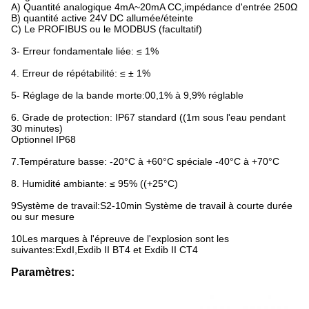
A) Quantité analogique 4mA~20mA CC,impédance d'entrée 250Ω
B) quantité active 24V DC allumée/éteinte
C) Le PROFIBUS ou le MODBUS (facultatif)
3- Erreur fondamentale liée: ≤ 1%
4. Erreur de répétabilité: ≤ ± 1%
5- Réglage de la bande morte:00,1% à 9,9% réglable
6. Grade de protection: IP67 standard ((1m sous l'eau pendant
30 minutes)
Optionnel IP68
7.Température basse: -20°C à +60°C spéciale -40°C à +70°C
8. Humidité ambiante: ≤ 95% ((+25°C)
9Système de travail:S2-10min Système de travail à courte durée
ou sur mesure
10Les marques à l'épreuve de l'explosion sont les
suivantes:ExdI,Exdib II BT4 et Exdib II CT4
Paramètres: