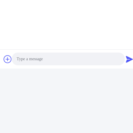
Photo
Video Call
Audio Call