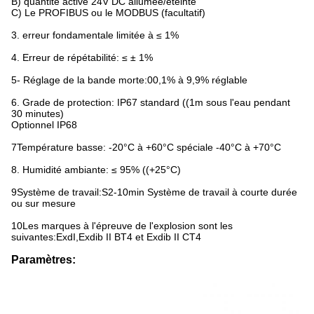
B) quantité active 24V DC allumée/éteinte
C) Le PROFIBUS ou le MODBUS (facultatif)
3. erreur fondamentale limitée à ≤ 1%
4. Erreur de répétabilité: ≤ ± 1%
5- Réglage de la bande morte:00,1% à 9,9% réglable
6. Grade de protection: IP67 standard ((1m sous l'eau pendant
30 minutes)
Optionnel IP68
7Température basse: -20°C à +60°C spéciale -40°C à +70°C
8. Humidité ambiante: ≤ 95% ((+25°C)
9Système de travail:S2-10min Système de travail à courte durée
ou sur mesure
10Les marques à l'épreuve de l'explosion sont les
suivantes:ExdI,Exdib II BT4 et Exdib II CT4
Paramètres: