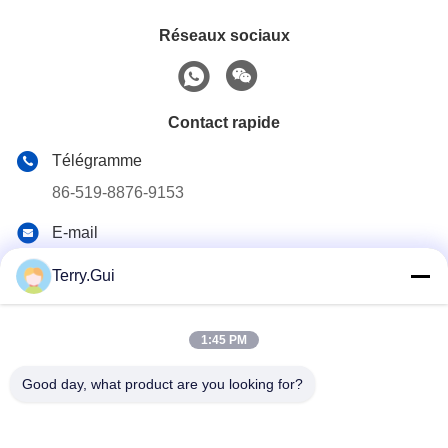
Réseaux sociaux
Contact rapide
Télégramme
86-519-8876-9153
E-mail
terry.gui@cz-chenglei.com
Terry.Gui
Adresse
Bâtiment A5, parc industriel d'équipements intelligents, ville
de Hengshanqiao, zone de développement économique,
1:45 PM
ville de Changzhou, Chine
Good day, what product are you looking for?
Politique de confidentialité
|
Plan du site