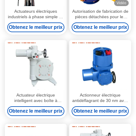
Vidéo
Actuateurs électriques
Autorisation de fabrication de
industriels à phase simple de
pièces détachées pour les
la série ZXC 220V
appareils électriques
Obtenez le meilleur prix
Obtenez le meilleur prix
Actuateur électrique
Actionneur électrique
intelligent avec boîte à
antidéflagrant de 30 nm avec
engrenages à ver pour
Profibus/Modbus et
Obtenez le meilleur prix
Obtenez le meilleur prix
ventilateur d'amortisseur
commande manuelle pour
HVAC et surcharge manuelle
centrales électriques