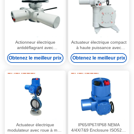
Actionneur électrique
Actuateur électrique compact
antidéflagrant avec
à haute puissance avec
protection IP65/IP67/IP68,
commande 4-20mA et boîtier
Obtenez le meilleur prix
Obtenez le meilleur prix
boîtier NEMA 4/4X/7&9 pour
NEMA 4/4X/7&9 pour
environnements de -20~+60
environnements de -20~+60
°C
oC
Actuateur électrique
IP65/IP67/IP68 NEMA
modulateur avec roue à main
4/4X/7&9 Enclosure ISO5210