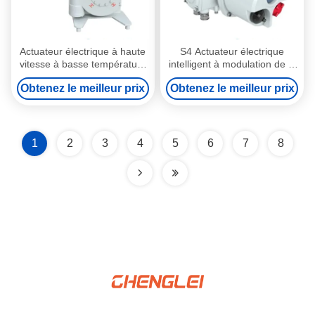
Actuateur électrique à haute
S4 Actuateur électrique
vitesse à basse température
intelligent à modulation de la
-60oC avec connexion
charge moteur de 25% avec
Obtenez le meilleur prix
Obtenez le meilleur prix
Bluetooth pour le contrôle
une capacité de production
des vannes
de 30000/an pour
vanne/amortisseur/HVAC
1
2
3
4
5
6
7
8