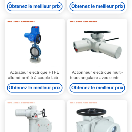
en acier inoxydable ISO5210
Thrust Flange Type Electric
Obtenez le meilleur prix
Obtenez le meilleur prix
connexion de bride et
Valve Actuator Quarter Turn
contrôle de 4-20mA pour la
Electric Actuator
vanne et l'amortisseur
Actuateur électrique PTFE
Actionneur électrique multi-
allumé-arrêté à couple faible
tours angulaire avec contrôle
pour climatiseur avec
modulateur et commande
Obtenez le meilleur prix
Obtenez le meilleur prix
raccordement à bride
manuelle pour
l'automatisation des vannes